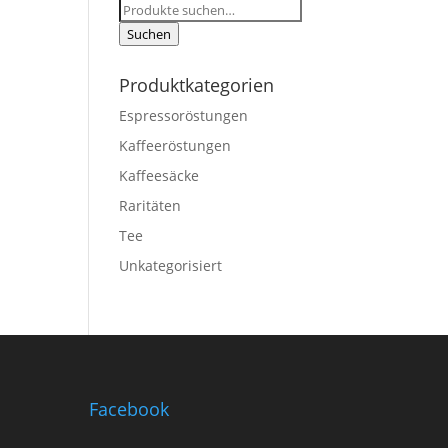
Suche
nach:
Suchen
Produktkategorien
Espressoröstungen
Kaffeeröstungen
Kaffeesäcke
Raritäten
Tee
Unkategorisiert
Facebook