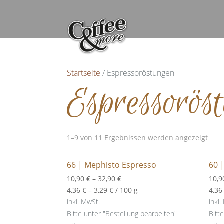
Startseite
/ Espressoröstungen
Espressorös
1–9 von 11 Ergebnissen werden angezeigt
66 | Mephisto Espresso
60 |
10,90
€
–
32,90
€
10,
4,36
€
–
3,29
€
/
100
g
4,3
inkl. MwSt.
inkl.
Bitte unter "Bestellung bearbeiten"
Bitt