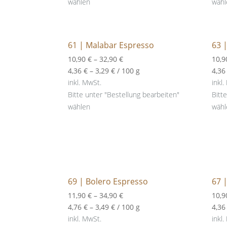
wählen
wähl
61 | Malabar Espresso
63 
10,90
€
–
32,90
€
10,
4,36
€
–
3,29
€
/
100
g
4,3
inkl. MwSt.
inkl.
Bitte unter "Bestellung bearbeiten"
Bitt
wählen
wähl
69 | Bolero Espresso
67 
11,90
€
–
34,90
€
10,
4,76
€
–
3,49
€
/
100
g
4,3
inkl. MwSt.
inkl.