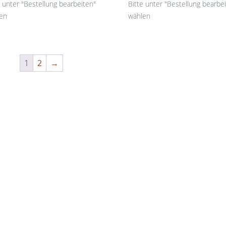
e unter "Bestellung bearbeiten"
Bitte unter "Bestellung bearbe
en
wählen
1
2
→