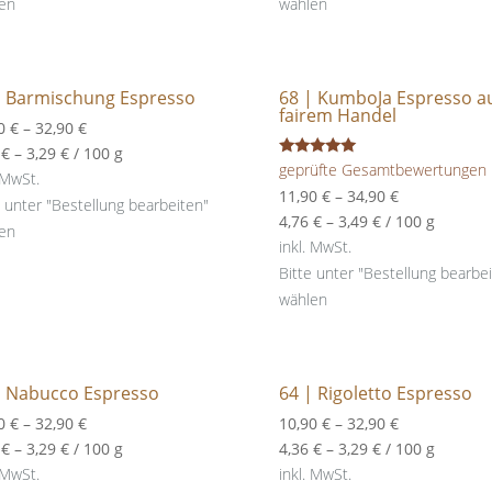
en
wählen
| Barmischung Espresso
68 | KumboJa Espresso a
fairem Handel
90
€
–
32,90
€
6
€
–
3,29
€
/
100
g
Bewertet
geprüfte Gesamtbewertungen
 MwSt.
mit
11,90
€
–
34,90
€
5.00
e unter "Bestellung bearbeiten"
von 5
4,76
€
–
3,49
€
/
100
g
en
inkl. MwSt.
Bitte unter "Bestellung bearbe
wählen
| Nabucco Espresso
64 | Rigoletto Espresso
90
€
–
32,90
€
10,90
€
–
32,90
€
6
€
–
3,29
€
/
100
g
4,36
€
–
3,29
€
/
100
g
 MwSt.
inkl. MwSt.