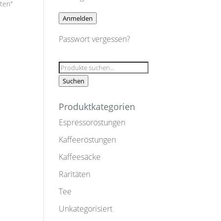
iten"
Anmelden
Passwort vergessen?
Suche
nach:
Suchen
Produktkategorien
Espressoröstungen
Kaffeeröstungen
Kaffeesäcke
Raritäten
Tee
Unkategorisiert