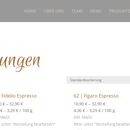
HOME
ÜBER UNS
TEAM
NEWS
PRODUKT
tungen
 Fidelio Espresso
62 | Figaro Espresso
90
€
–
32,90
€
10,90
€
–
32,90
€
6
€
–
3,29
€
/
100
g
4,36
€
–
3,29
€
/
100
g
 MwSt.
inkl. MwSt.
e unter "Bestellung bearbeiten"
Bitte unter "Bestellung bearbe