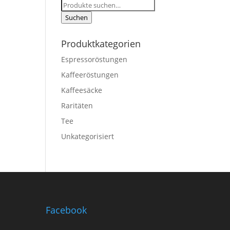
Suche
nach:
Suchen
Produktkategorien
Espressoröstungen
Kaffeeröstungen
Kaffeesäcke
Raritäten
Tee
Unkategorisiert
Facebook