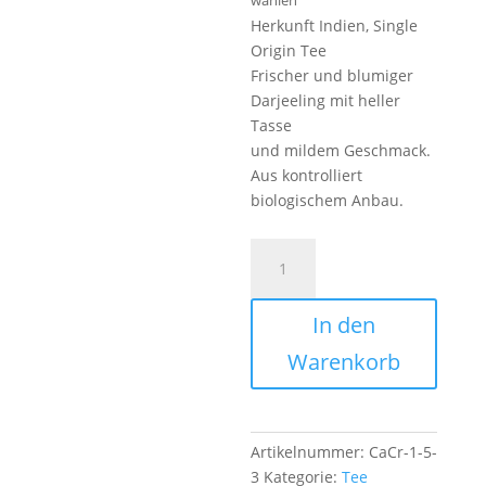
wählen
Herkunft Indien, Single
Origin Tee
Frischer und blumiger
Darjeeling mit heller
Tasse
und mildem Geschmack.
Aus kontrolliert
biologischem Anbau.
DARJEELING
FTGFOP
1
In den
FIRST
FLUSH
Warenkorb
BLEND
BIO
Menge
Artikelnummer:
CaCr-1-5-
3
Kategorie:
Tee