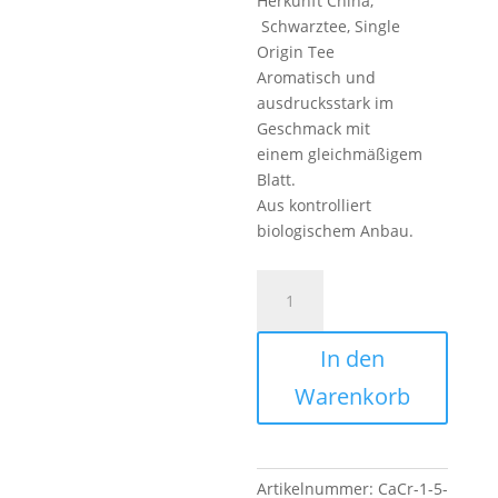
Herkunft China,
Schwarztee, Single
Origin Tee
Aromatisch und
ausdrucksstark im
Geschmack mit
einem gleichmäßigem
Blatt.
Aus kontrolliert
biologischem Anbau.
CHINA
YUNNAN
GFOP
In den
BIO
TEE
Warenkorb
Menge
Artikelnummer:
CaCr-1-5-